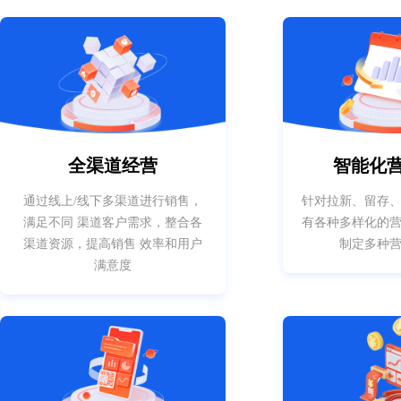
全渠道经营
智能化
通过线上/线下多渠道进行销售，
针对拉新、留存
满足不同 渠道客户需求，整合各
有各种多样化的
渠道资源，提高销售 效率和用户
制定多种
满意度