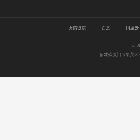
友情链接
百度
阿里云
© 
福建省厦门市集美区杏林