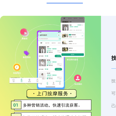
技
可
己