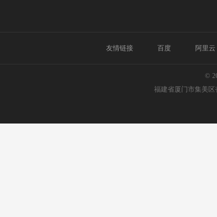
友情链接
百度
阿里云
© 
福建省厦门市集美区杏林